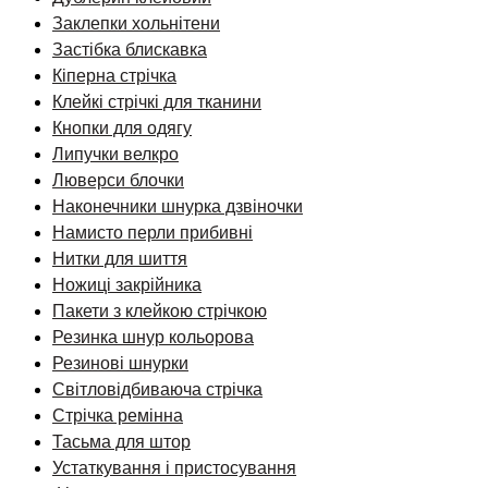
Заклепки хольнітени
Застібка блискавка
Кіперна стрічка
Клейкі стрічкі для тканини
Кнопки для одягу
Липучки велкро
Люверси блочки
Наконечники шнурка дзвіночки
Намисто перли прибивні
Нитки для шиття
Ножиці закрійника
Пакети з клейкою стрічкою
Резинка шнур кольорова
Резинові шнурки
Світловідбиваюча стрічка
Стрічка ремінна
Тасьма для штор
Устаткування і пристосування