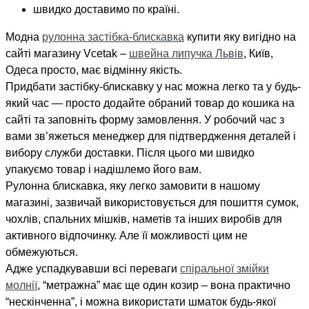
швидко доставимо по країні.
Модна
рулонна застібка-блискавка
купити яку вигідно на
сайті магазину Vcetak –
швейна липучка Львів
, Київ,
Одеса просто, має відмінну якість.
Придбати застібку-блискавку у нас можна легко та у будь-
який час — просто додайте обраний товар до кошика на
сайті та заповніть форму замовлення. У робочий час з
вами зв’яжеться менеджер для підтвердження деталей і
вибору служби доставки. Після цього ми швидко
упакуємо товар і надішлемо його вам.
Рулонна блискавка, яку легко замовити в нашому
магазині, зазвичай використовується для пошиття сумок,
чохлів, спальних мішків, наметів та інших виробів для
активного відпочинку. Але її можливості цим не
обмежуються.
Адже успадкувавши всі переваги
спіральної змійки
молнії
, “метражна” має ще один козир – вона практично
“нескінченна”, і можна використати шматок будь-якої