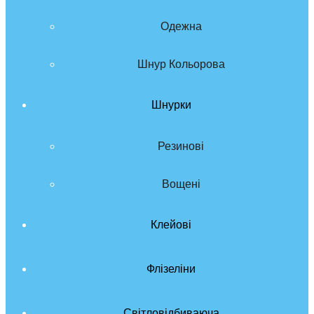
Одежна
Шнур Кольорова
Шнурки
Резинові
Вощені
Клейові
Флізеліни
Світловідбиваюча