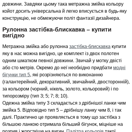
довжини. Завдяки цьому така метражна змійка кольору
койот досить універсальна й легко вписується в будь-яку
конструкцію, не обмежуючи політ фантазії дизайнера.
Рулонна застібка-блискавка – купити
вигідно
Метражна змійка або рулонна
застібка-блискавка
купити
яку в нас можна вигідно, це комплект із двох полотен
одним шматком певної довжини. Звичай у мотку двісті
або сто метрів. Окремо до неї необхідно придбати
модні
бігунки тип 5
, які розрізняються по виконанню
(галантерейний, декоративний, звичайний, двосторонній),
за кольором (чорний, нікель, золото, кольоровий) і по
типорозміру (тип 3; 5; 7; 8; 10).
Одежна змійка типу 3 складається з дрібнішої ланки чим
змійка 5. Відповідно тип 5 – дрібнішу ланку чим 8, і так
далі. Практично це проявляється в тому що застібка з
більшою ланкою отримала більший бігунок, міцніше на
розрив і жорсткіше на вигин.
Палітра кольорів
такої